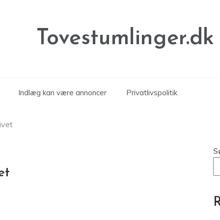
Tovestumlinger.dk
Indlæg kan være annoncer
Privatlivspolitik
ivet
S
et
R