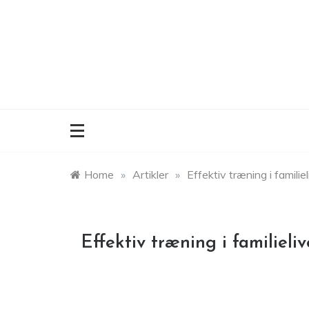
Skip
to
content
Home
»
Artikler
»
Effektiv træning i familiel
Effektiv træning i familieliv