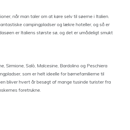
er, når man taler om at køre selv til søerne i Italien.
ntastiske campingpladser og lækre hoteller, og så er
asøen er Italiens største sø, og det er umådeligt smukt
, Sirmione, Salò, Malcesine, Bardolino og Peschiera
ngpladser, som er helt ideelle for børnefamilierne til
n bliver hvert år besøgt af mange tusinde turister fra
nskernes foretrukne.