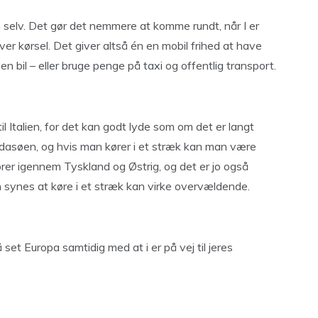
ien selv. Det gør det nemmere at komme rundt, når I er
er kørsel. Det giver altså én en mobil frihed at have
en bil – eller bruge penge på taxi og offentlig transport.
il Italien, for det kan godt lyde som om det er langt
rdasøen, og hvis man kører i et stræk kan man være
rer igennem Tyskland og Østrig, og det er jo også
 synes at køre i et stræk kan virke overvældende.
å set Europa samtidig med at i er på vej til jeres