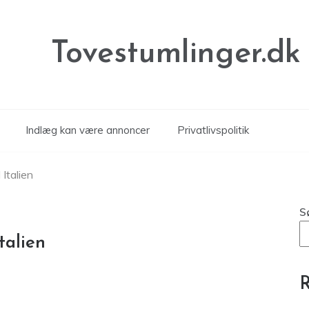
Tovestumlinger.dk
Indlæg kan være annoncer
Privatlivspolitik
 Italien
S
talien
R