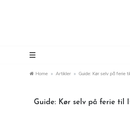
Skip
to
content
Home
»
Artikler
»
Guide: Kør selv på ferie til
Guide: Kør selv på ferie til I