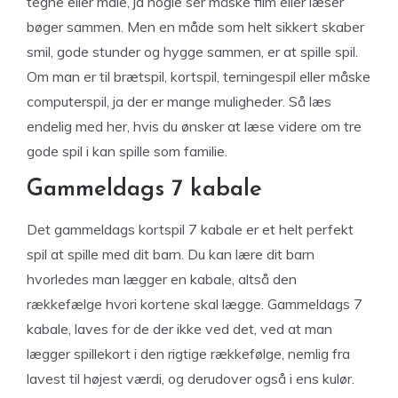
tegne eller male, ja nogle ser måske film eller læser
bøger sammen. Men en måde som helt sikkert skaber
smil, gode stunder og hygge sammen, er at spille spil.
Om man er til brætspil, kortspil, terningespil eller måske
computerspil, ja der er mange muligheder. Så læs
endelig med her, hvis du ønsker at læse videre om tre
gode spil i kan spille som familie.
Gammeldags 7 kabale
Det gammeldags kortspil 7 kabale er et helt perfekt
spil at spille med dit barn. Du kan lære dit barn
hvorledes man lægger en kabale, altså den
rækkefælge hvori kortene skal lægge. Gammeldags 7
kabale, laves for de der ikke ved det, ved at man
lægger spillekort i den rigtige rækkefølge, nemlig fra
lavest til højest værdi, og derudover også i ens kulør.